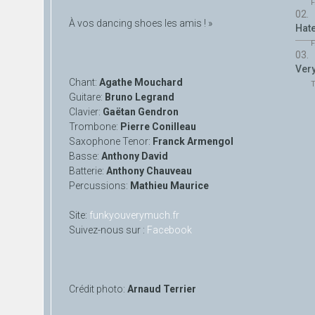
F
À vos dancing shoes les amis ! »
Hat
F
Ver
Chant:
Agathe Mouchard
Guitare:
Bruno Legrand
Clavier:
Gaëtan Gendron
Trombone:
Pierre Conilleau
Saxophone Tenor:
Franck Armengol
Basse:
Anthony David
Batterie:
Anthony Chauveau
Percussions:
Mathieu Maurice
Site:
funkyouverymuch.fr
Suivez-nous sur :
Facebook
Crédit photo:
Arnaud Terrier