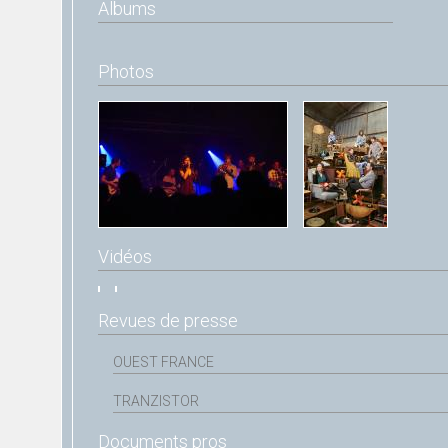
Albums
Photos
Vidéos
Revues de presse
OUEST FRANCE
TRANZISTOR
Documents pros