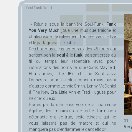
Aller au
Skip to
Soul Funk Band
contenu
navigation
principal
« Réunis sous la bannière Soul-Funk,
Funk
You Very Much
joue une musique fraîche et
chaleureuse définitivement tournée vers le live
et le partage avec le public.
Ces huit musiciens amoureux des 45 tours qui
sentent bon la
soul
& le
funk
, se sont créés au
fil du temps leur répertoire avec pour
inspirations des noms tel que Curtis Mayfield,
Etta James, The JB’s et The Soul Jazz
Orchestra pour les plus connus mais aussi
d’autres comme Lonnie Smith, Lenny McDaniel
& The New Era, Little Ann et Fred Hugues pour
ne citer qu’eux.
Portés par la délicieuse voix de la chanteuse
Agathe, les musiciens de cette formation
détonante ont ce truc, cette étincelle qui ne
vous laissera pas de marbre et qui ne
Ver
manquera pas d’enflammer le dancefloor !