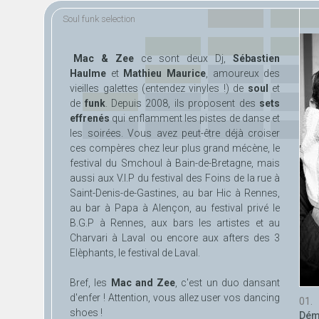
Aller au
Skip to
Soul funk selection
contenu
navigation
principal
Mac & Zee
ce sont deux Dj,
Sébastien
Haulme
et
Mathieu Maurice
, amoureux des
vieilles galettes (entendez vinyles !) de
soul
et
de
funk
. Depuis 2008, ils proposent des
sets
effrenés
qui enflamment les pistes de danse et
les soirées. Vous avez peut-être déjà croiser
ces compères chez leur plus grand mécène, le
festival du Smchoul à Bain-de-Bretagne, mais
aussi aux V.I.P du festival des Foins de la rue à
Saint-Denis-de-Gastines, au bar Hic à Rennes,
au bar à Papa à Alençon, au festival privé le
B.G.P à Rennes, aux bars les artistes et au
Charvari à Laval ou encore aux afters des 3
Elèphants, le festival de Laval.
Bref, les
Mac and Zee
, c'est un duo dansant
d'enfer ! Attention, vous allez user vos dancing
shoes !
Dé