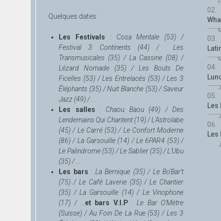
F
Quelques dates
:
What
M
Les Festivals
:
Cosa Mentale (53) /
Festival 3 Continents (44) / Les
Lati
Transmusicales (35) / La Cassine (08) /
M
Lézard Nomade (35) / Les Bouts De
Lun
Ficelles (53) / Les Entrelacés (53) / Les 3
J
Éléphants (35) / Nuit Blanche (53) / Saveur
Jazz (49) / ...
Les
Les salles
:
Chaou Baou (49) / Des
J
Lendemains Qui Chantent (19) / L'Astrolabe
(45) / Le Carré (53) / Le Confort Moderne
Les 
(86) / La Garsouille (14) / Le 6PAR4 (53) /
J
Le Palindrome (53) / Le Sablier (35) / L'Ubu
(35) / …
Les bars
:
La Bernique (35) / Le Bo'Bar't
(75) / Le Café Laverie (35) / Le Chantier
(35) / La Garsouille (14) / Le Vinophone
(17) / ...
et
bars V.I.P
:
Le Bar O'Mètre
(Suisse) / Au Foin De La Rue (53) / Les 3